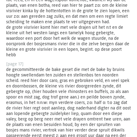
plaats, van enen botha, reed van hier te paart z:o: om de kleine
visrivier kinka by de hottentotten in de grote te zien lopen, een
uur z:o: aan gereden zag zulks, en dat men om een regte limiet
scheiding te maken ene plaats te ver uitgegeven had.
de grote visrivier komt hier met vele drajen uit het n:t en de
kleine uit het westen langs een tamelyk hoog gebergte,
waardoor een port door het welk de wagen stuurde, na de
oorspronk der bosjesmans rivier die in die zelve bergen daar de
kleine en grote visrivier in een lopen, begint. op dese poort
hebb
[page 17]
de gecommitteerde de bake geset die met de bake by bruins
hoogte swellendam ten zuiden en stellenbos ten noorden
scheid. reed hier door caro, gras en gebroken veld, en veel spek
en doornbossen, de kleine vis rivier doorgereden zynde, dit
gebergte op, (hier houden vele rhinosters en buffels, zo als aan
spoor en mist zag, dog trof gene aan.) en peilde boven zynde,
erasmus, in het n:n:w: myn verdere coers, z:o: half o: t:o zag dat
de rivier hier regt oost aanliep, dog naderhand digter na dit oost
aan lopende gebergte zuidelyker liep, quam door een diepe
valey, berg op berg neer met vele drayen omtrent twe uren, aan
de plaats van enen besuiden houd, by een der spruiten van
bosjes mans rivier, vertrok van hier verder dese spruit dikwils
passeerende eerst meest z: aan een groot uur daar na een der