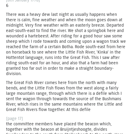
[6th January 1778]
6
There was a heavy dew last night as usually happens when
there is calm, fine weather and when the moon goes down at
midnight. Very fine weather with an easterly breeze. Departed
east-south-east to find the river. We shot a springbok here and
wounded a hartebeest. After riding for a good hour saw some
sheep which I rode towards and coming upon a wagon track we
reached the farm of a certain Botha. Rode south-east from here
on horseback to see where the Little Fish River, 'Kinka' in the
Hottentot language, runs into the Great Fish. This I saw after
riding south-east for an hour, and also that a farm had been
granted too far out in order to make a straight boundary-
division.
The Great Fish River comes here from the north with many
bends, and the Little Fish flows from the west along a fairly
large mountain range, through which there is a defile which I
sent the wagon through towards the source of the Bushmans
River, which rises in the same mountains where the Little and
Great Fish Rivers flow together. At this defile
[page 17]
the committee members have placed the beacon which,
together with the beacon at Bruijntjeshoogte, divides