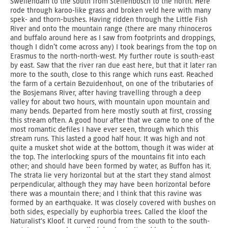
Swellendam to the south from Stellenbosch to the north. Here
rode through karoo-like grass and broken veld here with many
spek- and thorn-bushes. Having ridden through the Little Fish
River and onto the mountain range (there are many rhinoceros
and buffalo around here as I saw from footprints and droppings,
though I didn’t come across any) I took bearings from the top on
Erasmus to the north-north-west. My further route is south-east
by east. Saw that the river ran due east here, but that it later ran
more to the south, close to this range which runs east. Reached
the farm of a certain Bezuidenhout, on one of the tributaries of
the Bosjemans River, after having travelling through a deep
valley for about two hours, with mountain upon mountain and
many bends. Departed from here mostly south at first, crossing
this stream often. A good hour after that we came to one of the
most romantic defiles I have ever seen, through which this
stream runs. This lasted a good half hour. It was high and not
quite a musket shot wide at the bottom, though it was wider at
the top. The interlocking spurs of the mountains fit into each
other; and should have been formed by water, as Buffon has it.
The strata lie very horizontal but at the start they stand almost
perpendicular, although they may have been horizontal before
there was a mountain there; and I think that this ravine was
formed by an earthquake. It was closely covered with bushes on
both sides, especially by euphorbia trees. Called the kloof the
Naturalist's Kloof. It curved round from the south to the south-