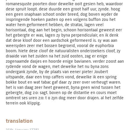
romanesquste poorten door dewelke ooit gesien heb, waardoor
dese spruit loopt. dese duurde een groot half uur, zynde. hoog
een geen snaphaan schoot onder breed, dog boven wyder de
inspringende hoeken pasten op een volgens buffon zou het
water hem geformeert hebben, de stratas, lagen veel
horisontaal, dog aan het begin, schoon horisontaal geweest eer
het gebergte er was, lagen zy byna perpendiculair, en ik denk
dat dese kloof door een aardschok geformeerd is. sy was aan
weersyden zeer met bossen begroeid, vooral de euphorbia
boom. hiete dese cloof de natuuralisten onderzoekers cloof, zy
draaide van het zuiden na het zuid oosten, zag er enige
zogenaamde dasjes en hoorde enige bavianen. verder z:oost aan
rydende vond de wagen, met dewelke het nu byna zons
ondergank zynde, by de plaats van eener pieter Joubert
uitspande, daar een trop caffers vond, dewelke ik een spring
bokke bout en wat tabac gaf daar zy zeer over verheugt waren.
het is van daag zeer heet geweest, byna geen wind tussen het
gebergte, dog z:o: sagt. boven op de distantie en cours moet
omtrent ses uren z:o: t o zyn dog meer door drajen. al het zelfde
terrein ook klippig.
translation