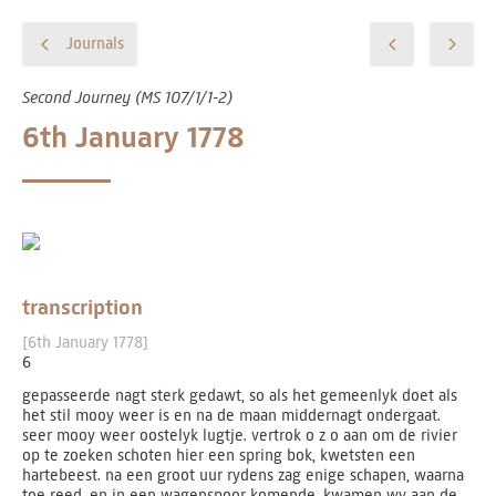
Journals
Second Journey (MS 107/1/1-2)
6th January 1778
transcription
[6th January 1778]
6
gepasseerde nagt sterk gedawt, so als het gemeenlyk doet als
het stil mooy weer is en na de maan middernagt ondergaat.
seer mooy weer oostelyk lugtje. vertrok o z o aan om de rivier
op te zoeken schoten hier een spring bok, kwetsten een
hartebeest. na een groot uur rydens zag enige schapen, waarna
toe reed, en in een wagenspoor komende, kwamen wy aan de