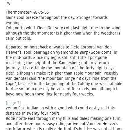
25
Thermometer: 48-75-63.
Same cool breeze throughout the day. Stronger towards
evening.
Cold north wind. Clear. Got very cold last night due to the wind
although the thermometer is higher than when the weather is
calm but cold.
Departed on horseback onwards to Field Corporal Van den
Heever’s. Took bearings on Vyemond se Berg (Gobe ooms) in
the mid-north. Since my leg is still stiff I shall postpone
measuring the height of the Kamiesberg until my return
journey. It is certainly the mountain of "the forty eight days’
ride", although I make it higher than Table Mountain. Possibly
Van der Stel said "the mountain range 48 days’ ride from the
Cape", because in the beginning of the Colony one was not able
to ride so far in one day because of the roads, and although I
have now been travelling for nearly four weeks,
[page 7]
yet an East Indiaman with a good wind could easily sail this
distance in twenty four hours.
Rode north-east through many hills and dales making one turn,
and after three hours' easy riding arrived at Van den Heever’s
stock-farm, which is really a Hottentot’s hut. He was not at home