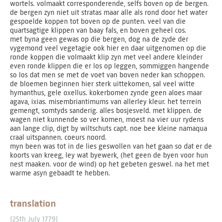
wortels. volmaakt corresponderende, selfs boven op de bergen.
de bergen zyn niet uit stratas maar alle als rond door het water
gespoelde koppen tot boven op de punten. veel van die
quartsagtige klippen van baay fals, en boven geheel cos.
met byna geen gewas op die bergen, dog na de zyde der
vygemond veel vegetagie ook hier en daar uitgenomen op die
ronde koppen die volmaakt klip zyn met veel andere kleinder
even ronde klippen die er los op leggen, sommiggen hangende
so los dat men se met de voet van boven neder kan schoppen.
de bloemen beginnen hier sterk uittekomen, sal veel witte
hymanthus, gele oxellus. kokerbomen zynde geen aloes maar
agava, ixias. misembriantimums van allerley kleur. het terrein
gemengt, somtyds sanderig. alles bosjesveld. met klippen. de
wagen niet kunnende so ver komen, moest na vier uur rydens
aan lange clip, digt by wiltschuts capt. noe bee kleine namaqua
craal uitspannen. coeurs noord.
myn been was tot in de lies geswollen van het gaan so dat er de
koorts van kreeg, ley wat byewerk, (het geen de byen voor hun
nest maaken. voor de wind) op het gebeten geswel. na het met
warme asyn gebaadt te hebben.
translation
[25th July 1779]