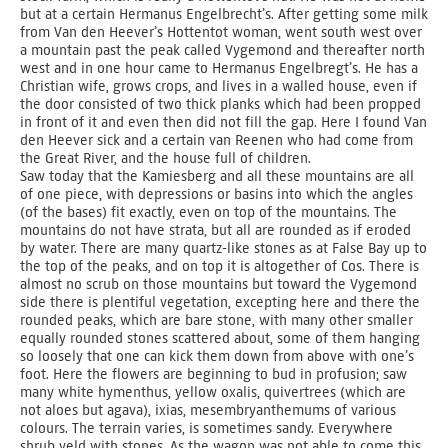
but at a certain Hermanus Engelbrecht’s. After getting some milk
from Van den Heever’s Hottentot woman, went south west over
a mountain past the peak called Vygemond and thereafter north
west and in one hour came to Hermanus Engelbregt’s. He has a
Christian wife, grows crops, and lives in a walled house, even if
the door consisted of two thick planks which had been propped
in front of it and even then did not fill the gap. Here I found Van
den Heever sick and a certain van Reenen who had come from
the Great River, and the house full of children.
Saw today that the Kamiesberg and all these mountains are all
of one piece, with depressions or basins into which the angles
(of the bases) fit exactly, even on top of the mountains. The
mountains do not have strata, but all are rounded as if eroded
by water. There are many quartz-like stones as at False Bay up to
the top of the peaks, and on top it is altogether of Cos. There is
almost no scrub on those mountains but toward the Vygemond
side there is plentiful vegetation, excepting here and there the
rounded peaks, which are bare stone, with many other smaller
equally rounded stones scattered about, some of them hanging
so loosely that one can kick them down from above with one’s
foot. Here the flowers are beginning to bud in profusion; saw
many white hymenthus, yellow oxalis, quivertrees (which are
not aloes but agava), ixias, mesembryanthemums of various
colours. The terrain varies, is sometimes sandy. Everywhere
shrub veld with stones. As the wagon was not able to come this