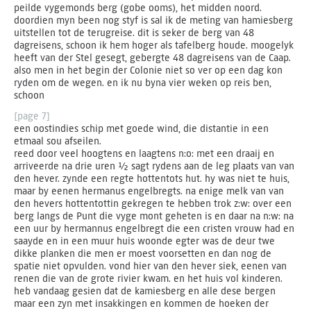
peilde vygemonds berg (gobe ooms), het midden noord.
doordien myn been nog styf is sal ik de meting van hamiesberg
uitstellen tot de terugreise. dit is seker de berg van 48
dagreisens, schoon ik hem hoger als tafelberg houde. moogelyk
heeft van der Stel gesegt, gebergte 48 dagreisens van de Caap.
also men in het begin der Colonie niet so ver op een dag kon
ryden om de wegen. en ik nu byna vier weken op reis ben,
schoon
[page 7]
een oostindies schip met goede wind, die distantie in een
etmaal sou afseilen.
reed door veel hoogtens en laagtens n:o: met een draaij en
arriveerde na drie uren ½ sagt rydens aan de leg plaats van van
den hever. zynde een regte hottentots hut. hy was niet te huis,
maar by eenen hermanus engelbregts. na enige melk van van
den hevers hottentottin gekregen te hebben trok z:w: over een
berg langs de Punt die vyge mont geheten is en daar na n:w: na
een uur by hermannus engelbregt die een cristen vrouw had en
saayde en in een muur huis woonde egter was de deur twe
dikke planken die men er moest voorsetten en dan nog de
spatie niet opvulden. vond hier van den hever siek, eenen van
renen die van de grote rivier kwam. en het huis vol kinderen.
heb vandaag gesien dat de kamiesberg en alle dese bergen
maar een zyn met insakkingen en kommen de hoeken der