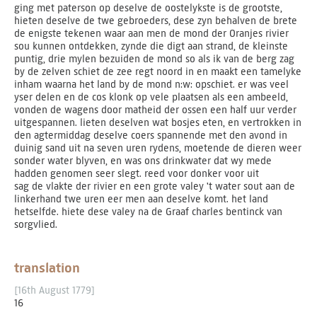
ging met paterson op deselve de oostelykste is de grootste,
hieten deselve de twe gebroeders, dese zyn behalven de brete
de enigste tekenen waar aan men de mond der Oranjes rivier
sou kunnen ontdekken, zynde die digt aan strand, de kleinste
puntig, drie mylen bezuiden de mond so als ik van de berg zag
by de zelven schiet de zee regt noord in en maakt een tamelyke
inham waarna het land by de mond n:w: opschiet. er was veel
yser delen en de cos klonk op vele plaatsen als een ambeeld,
vonden de wagens door matheid der ossen een half uur verder
uitgespannen. lieten deselven wat bosjes eten, en vertrokken in
den agtermiddag deselve coers spannende met den avond in
duinig sand uit na seven uren rydens, moetende de dieren weer
sonder water blyven, en was ons drinkwater dat wy mede
hadden genomen seer slegt. reed voor donker voor uit
sag de vlakte der rivier en een grote valey 't water sout aan de
linkerhand twe uren eer men aan deselve komt. het land
hetselfde. hiete dese valey na de Graaf charles bentinck van
sorgvlied.
translation
[16th August 1779]
16