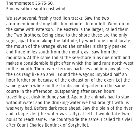
Thermometer: 56-73-60.
Fine weather. south east wind.
We saw several, freshly trod lion tracks. Saw the two
aforementioned stony hills ten minutes to our left. Went on to
the same with Paterson. The eastern is the larger; called them
the Two Brothers. Being close to the shore these are the only
signs, apart from taking the latitude, by which one could locate
the mouth of the Orange River. The smaller is sharply peaked,
and three miles south from the mouth, as I saw from the
mountain. At the same (hills) the sea-shore runs due north and
makes a considerable bight after which the land runs north-west
to the mouth. There were ferrous particles and in many places
the Cos rang like an anvil. Found the wagons unyoked half an
hour further on because of the exhaustion of the oxen. Let the
same graze a while on the shrubs and departed on the same
course in the afternoon, outspanning after seven hours
travelling at dusk in duney sand. Again the animals had to stay
without water and the drinking-water we had brought with us
was very bad. Before dark rode ahead. Saw the plain of the river
and a large vlei (the water was salty) at left. It would take two
hours to reach same. The countryside the same. I called this vlei
after Count Charles Bentinck of Sorghvliet.