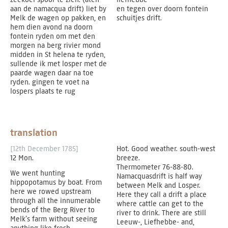
aan de namacqua drift) liet by
en tegen over doorn fontein
Melk de wagen op pakken, en
schuitjes drift.
hem dien avond na doorn
fontein ryden om met den
morgen na berg rivier mond
midden in St helena te ryden,
sullende ik met losper met de
paarde wagen daar na toe
ryden. gingen te voet na
lospers plaats te rug
translation
[12th December 1785]
Hot. Good weather. south-west
12 Mon.
breeze.
Thermometer 76-88-80.
We went hunting
Namacquasdrift is half way
hippopotamus by boat. From
between Melk and Losper.
here we rowed upstream
Here they call a drift a place
through all the innumerable
where cattle can get to the
bends of the Berg River to
river to drink. There are still
Melk’s farm without seeing
Leeuw-, Liefhebbe- and,