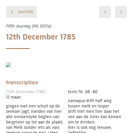
Journals
Fifth Journey (MS 107/4)
12th December 1785
transcription
[12th December 1785]
term 76- 88 -80
12 maan
namaqua drift half weg
gingen met een schuit op de
tussen melk en losper
zeekoei jagt, roeiden van hier
drift hiet men hier daar het
alle onnoemlyke bogten van
vee aan de rivier kan komen
bergrivier op tot aan de plaats
om te drinken.
van Melk sonder iets als vars
hier is ook nog leeuwe,
zeekoei spoor te zien. (aten
liefhebbe