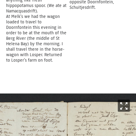
anything like fresh
opposite Doornfontein,
hippopotamus spoor. (We ate at
Schuitjesdrift.
Namacquasdrift).
At Melk’s we had the wagon
loaded to travel to
Doornfontein this evening in
order to be at the mouth of the
Berg River (the middle of St
Helena Bay) by the morning. I
shall travel there in the horse-
wagon with Losper. Returned
to Losper’s farm on foot.